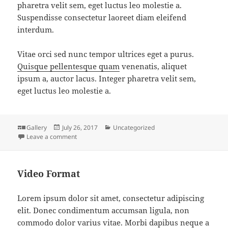
pharetra velit sem, eget luctus leo molestie a.
Suspendisse consectetur laoreet diam eleifend
interdum.
Vitae orci sed nunc tempor ultrices eget a purus.
Quisque pellentesque quam
venenatis, aliquet
ipsum a, auctor lacus. Integer pharetra velit sem,
eget luctus leo molestie a.
Format
Posted
Categories
Gallery
July 26, 2017
Uncategorized
on
on Slide Gallery Format
Leave a comment
Video Format
Lorem ipsum dolor sit amet, consectetur adipiscing
elit. Donec condimentum accumsan ligula, non
commodo dolor varius vitae. Morbi dapibus neque a