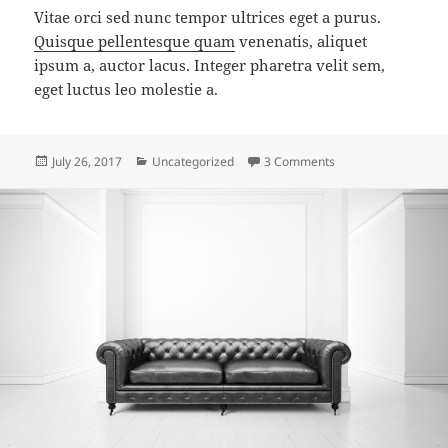
Vitae orci sed nunc tempor ultrices eget a purus.
Quisque pellentesque quam
venenatis, aliquet
ipsum a, auctor lacus. Integer pharetra velit sem,
eget luctus leo molestie a.
Posted
Categories
on Communication i
July 26, 2017
Uncategorized
3 Comments
on