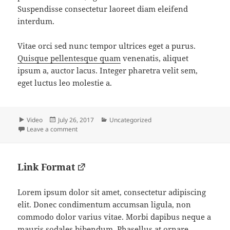
Suspendisse consectetur laoreet diam eleifend
interdum.
Vitae orci sed nunc tempor ultrices eget a purus.
Quisque pellentesque quam
venenatis, aliquet
ipsum a, auctor lacus. Integer pharetra velit sem,
eget luctus leo molestie a.
Format
Posted
Categories
Video
July 26, 2017
Uncategorized
on
on Video Format
Leave a comment
Link Format
Lorem ipsum dolor sit amet, consectetur adipiscing
elit. Donec condimentum accumsan ligula, non
commodo dolor varius vitae. Morbi dapibus neque a
mauris sodales bibendum. Phasellus at ornare