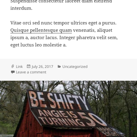
Suspendisse consectetur laoreet diam eleifend
interdum.
Vitae orci sed nunc tempor ultrices eget a purus.
Quisque pellentesque quam
venenatis, aliquet
ipsum a, auctor lacus. Integer pharetra velit sem,
eget luctus leo molestie a.
Format
Posted
Categories
Link
July 26, 2017
Uncategorized
on
on Link Format
Leave a comment