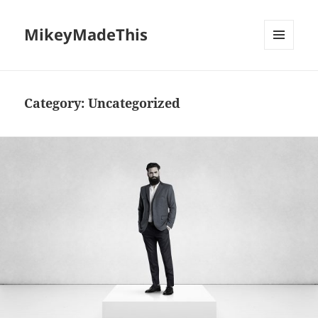
MikeyMadeThis
MENU
AND
WIDGETS
Category:
Uncategorized