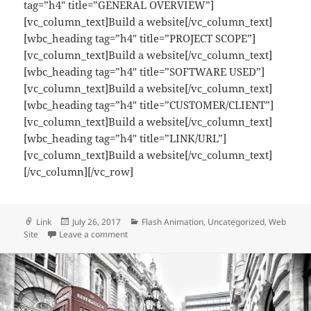
tag=”h4″ title=”GENERAL OVERVIEW”]
[vc_column_text]Build a website[/vc_column_text]
[wbc_heading tag=”h4″ title=”PROJECT SCOPE”]
[vc_column_text]Build a website[/vc_column_text]
[wbc_heading tag=”h4″ title=”SOFTWARE USED”]
[vc_column_text]Build a website[/vc_column_text]
[wbc_heading tag=”h4″ title=”CUSTOMER/CLIENT”]
[vc_column_text]Build a website[/vc_column_text]
[wbc_heading tag=”h4″ title=”LINK/URL”]
[vc_column_text]Build a website[/vc_column_text]
[/vc_column][/vc_row]
Format
Posted
Categories
Link
July 26, 2017
Flash Animation
,
Uncategorized
,
Web
on
on Ursula Cooks
Site
Leave a comment