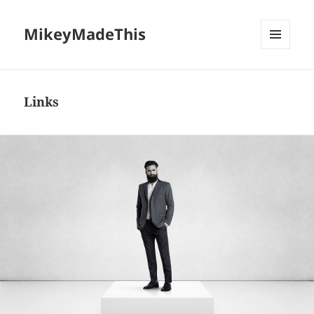
MikeyMadeThis
MENU
AND
WIDGETS
Links