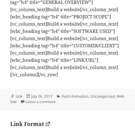
tag=”h4″ title=”GENERAL OVERVIEW”]
[vc_column_text]Build a website[/vc_column_text]
[wbc_heading tag=”h4″ title=”PROJECT SCOPE”]
[vc_column_text]Build a website[/vc_column_text]
[wbc_heading tag=”h4″ title=”SOFTWARE USED”]
[vc_column_text]Build a website[/vc_column_text]
[wbc_heading tag=”h4″ title=”CUSTOMER/CLIENT”]
[vc_column_text]Build a website[/vc_column_text]
[wbc_heading tag=”h4″ title=”LINK/URL”]
[vc_column_text]Build a website[/vc_column_text]
[/vc_column][/vc_row]
Format
Posted
Categories
Link
July 26, 2017
Flash Animation
,
Uncategorized
,
Web
on
on Ursula Cooks
Site
Leave a comment
Link Format